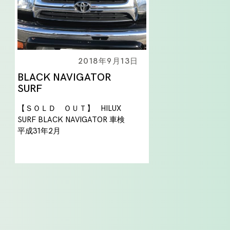
2018年9月13日
BLACK NAVIGATOR
SURF
【ＳＯＬＤ ＯＵＴ】 HILUX
SURF BLACK NAVIGATOR 車検
平成31年2月