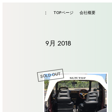
Skip
to
TOPページ
会社概要
toggle
Mon
open/close
content
sidebar
9月 2018
SOLD OUT