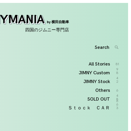
NYMANIA
by 横田自動車
四国のジムニー専門店
Search
SEARC
for:
'
All Stories
81
9
JIMNY Custom
8
4
JIMNY Stock
2
Others
6
4
SOLD OUT
8
6
6
Ｓｔｏｃｋ ＣＡＲ
3