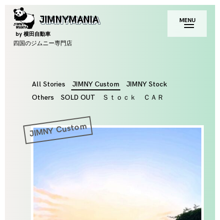
Skip
toggle
JIMNYMANIA
MENU
to
open/close
sidebar
content
by 横田自動車
四国のジムニー専門店
Category
All Stories
JIMNY Custom
JIMNY Stock
Others
SOLD OUT
Ｓｔｏｃｋ ＣＡＲ
JIMNY Custom