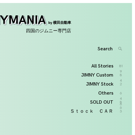
NYMANIA
by 横田自動車
四国のジムニー専門店
Search
SEARC
for:
'
All Stories
81
9
JIMNY Custom
8
4
JIMNY Stock
2
Others
6
4
SOLD OUT
8
6
6
Ｓｔｏｃｋ ＣＡＲ
3