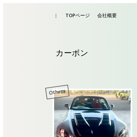
Skip
to
TOPページ
会社概要
toggle
Tag
open/close
content
sidebar
カーボン
Others