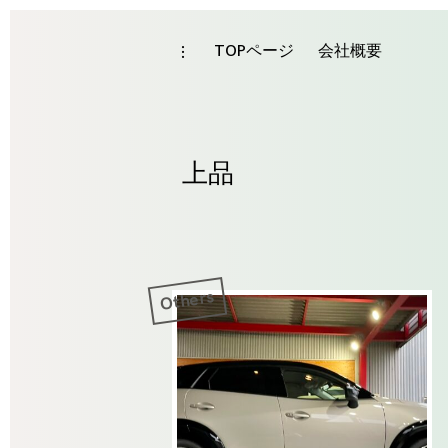
Skip
to
TOPページ
会社概要
toggle
Tag
open/close
content
sidebar
上品
Others