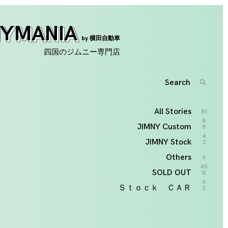
NYMANIA
by 横田自動車
四国のジムニー専門店
Search
SEARC
for:
'
All Stories
81
8
JIMNY Custom
8
4
JIMNY Stock
2
Others
6
45
SOLD OUT
8
6
Ｓｔｏｃｋ ＣＡＲ
3