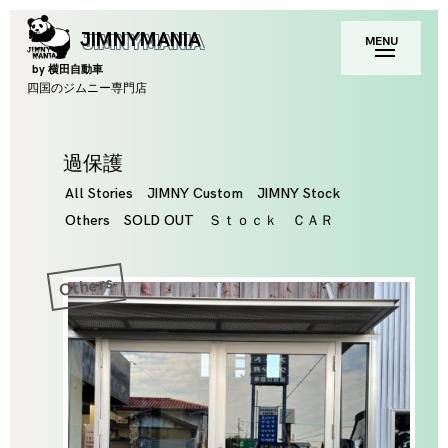
Skip
toggle
JIMNYMANIA
MENU
to
open/close
sidebar
content
by 横田自動車
四国のジムニー専門店
Tag
過保護
All Stories
JIMNY Custom
JIMNY Stock
Others
SOLD OUT
Ｓｔｏｃｋ ＣＡＲ
Others