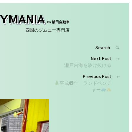
NYMANIA
by 横田自動車
四国のジムニー専門店
Search
SEARC
for:
投
Next Post
'
瀬戸内海を駆け抜ける
稿
Previous Post
ナ
平成❼年 ランドベンチ
ャー
ビ
ゲ
ー
シ