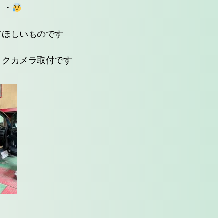
・・
てほしいものです
ックカメラ取付です