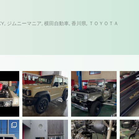
XY
,
ジムニーマニア
,
横田自動車
,
香川県
,
ＴＯＹＯＴＡ