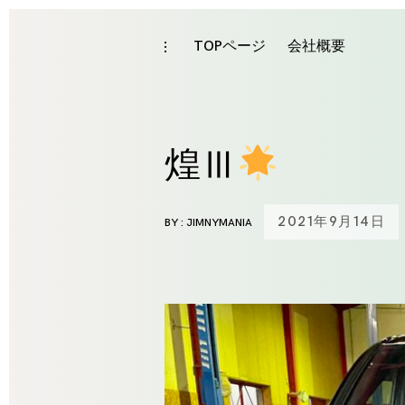
Skip
to
TOPページ
会社概要
toggle
open/close
content
sidebar
煌Ⅲ
2021年9月14日
BY :
JIMNYMANIA