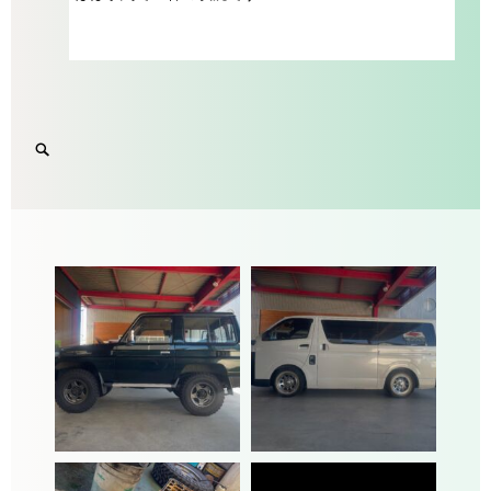
Search
SEARCH
for:
'