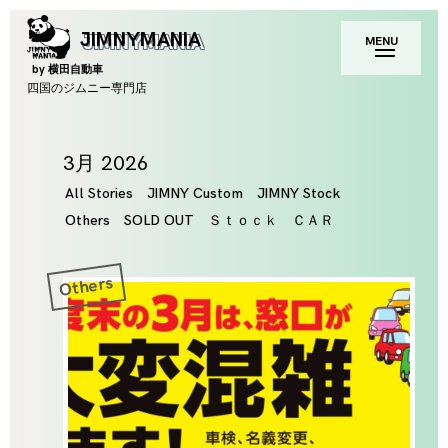
Skip
toggle
JIMNYMANIA
MENU
to
open/close
sidebar
content
by 横田自動車
四国のジムニー専門店
Month
3月 2026
All Stories
JIMNY Custom
JIMNY Stock
Others
SOLD OUT
Ｓｔｏｃｋ ＣＡＲ
Others