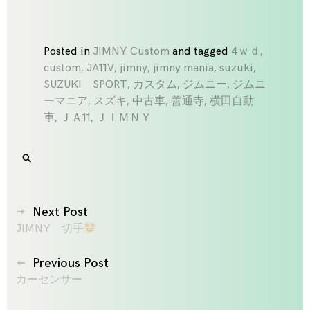
Posted in
JIMNY Custom
and
tagged
4ｗｄ
,
custom
,
JA11V
,
jimny
,
jimny mania
,
suzuki
,
SUZUKI SPORT
,
カスタム
,
ジムニー
,
ジムニ
ーマニア
,
スズキ
,
中古車
,
善通寺
,
横田自動
車
,
ＪＡ11
,
ＪＩＭＮＹ
Search
SEARCH
for:
'
投
Next Post
JIMNY 切手
稿
ナ
Previous Post
ビ
カーセンサー
ゲ