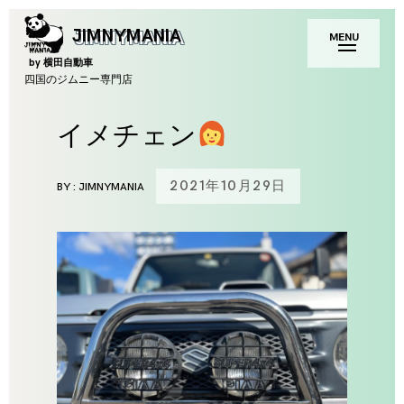
Skip
toggle
JIMNYMANIA
MENU
to
open/close
sidebar
content
by 横田自動車
四国のジムニー専門店
イメチェン
2021年10月29日
BY :
JIMNYMANIA