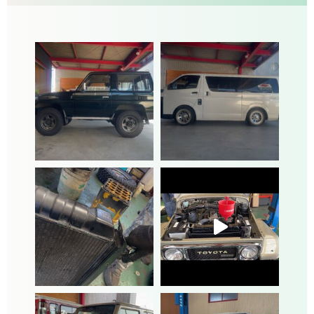
ー
シ
ョ
ン