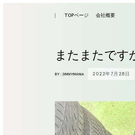
Skip
to
TOPページ
会社概要
toggle
open/close
content
sidebar
またまたです
2022年7月28日
BY :
JIMNYMANIA