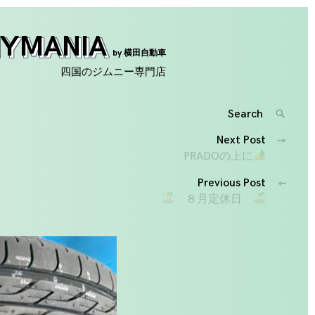
NYMANIA
by 横田自動車
四国のジムニー専門店
Search
SEARC
for:
投
Next Post
'
PRADOの上に
稿
Previous Post
ナ
８月定休日
ビ
ゲ
ー
シ