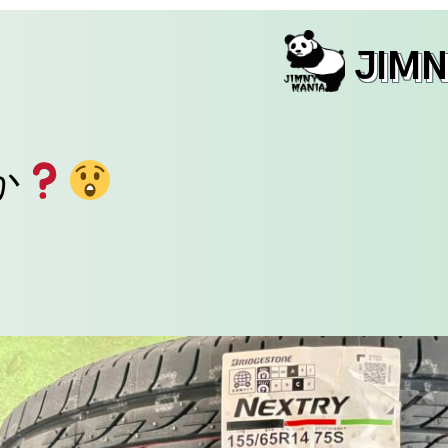
JIM
か