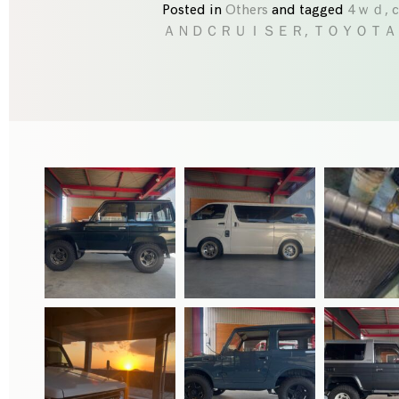
Posted in
Others
and
tagged
4ｗｄ
,
ＡＮＤＣＲＵＩＳＥＲ
,
ＴＯＹＯＴＡ