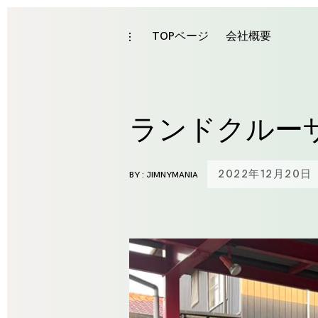
Skip
to
TOPページ
会社概要
toggle
open/close
content
sidebar
ランドクルー
2022年12月20日
BY :
JIMNYMANIA