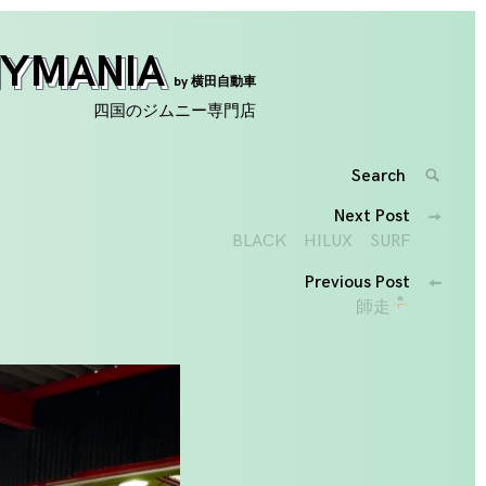
NYMANIA
by 横田自動車
四国のジムニー専門店
Search
SEARC
for:
投
Next Post
'
BLACK HILUX SURF
稿
Previous Post
ナ
師走
ビ
ゲ
ー
シ