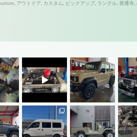
custom
,
アウトドア
,
カスタム
,
ピックアップ
,
ランクル
,
善通寺
,