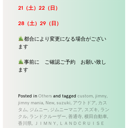
21
（土）22（日）
28
（土）29（日）
都合により変更になる場合がござい
ます
事前に ご確認ご予約 お願い致し
ます
Posted in
Others
and
tagged
custom
,
jimny
,
jimny mania
,
New
,
suzuki
,
アウトドア
,
カス
タム
,
ジムニー
,
ジムニーマニア
,
スズキ
,
ラン
クル
,
ランドクルーザー
,
善通寺
,
横田自動車
,
香川県
,
ＪＩＭＮＹ
,
ＬＡＮＤＣＲＵＩＳＥ