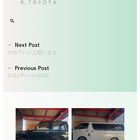
Ｒ
,
ＴＯＹＯＴＡ
Search
SEARCH
for:
'
投
Next Post
やめていいと思います
稿
ナ
Previous Post
ビ
2022
→
2023
ゲ
ー
シ
ョ
ン