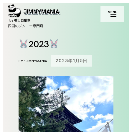
Skip
toggle
JIMNYMANIA
MENU
to
open/close
sidebar
content
by 横田自動車
四国のジムニー専門店
2023
2023年1月5日
BY :
JIMNYMANIA