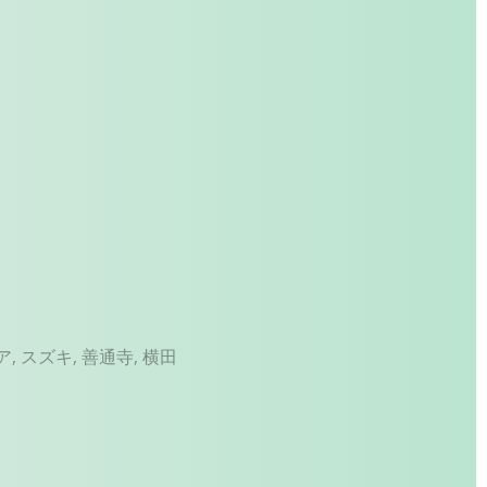
ア
,
スズキ
,
善通寺
,
横田