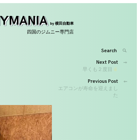
NYMANIA
by 横田自動車
四国のジムニー専門店
Search
SEARC
for:
投
Next Post
'
早くも２度目
稿
Previous Post
ナ
エアコンが寿命を迎えまし
た
ビ
ゲ
ー
シ