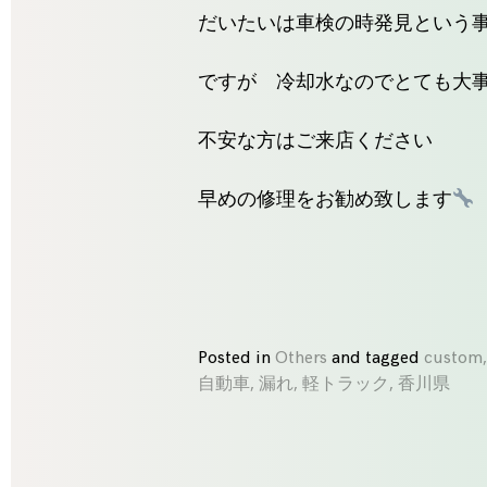
だいたいは車検の時発見という
ですが 冷却水なのでとても大
不安な方はご来店ください
早めの修理をお勧め致します
Posted in
Others
and
tagged
custom
自動車
,
漏れ
,
軽トラック
,
香川県