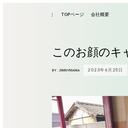
Skip
to
TOPページ
会社概要
toggle
open/close
content
sidebar
このお顔のキ
2023年6月25日
BY :
JIMNYMANIA