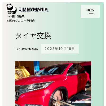
Skip
toggle
JIMNYMANIA
MENU
to
open/close
sidebar
content
by 横田自動車
四国のジムニー専門店
タイヤ交換
2023年10月18日
BY :
JIMNYMANIA