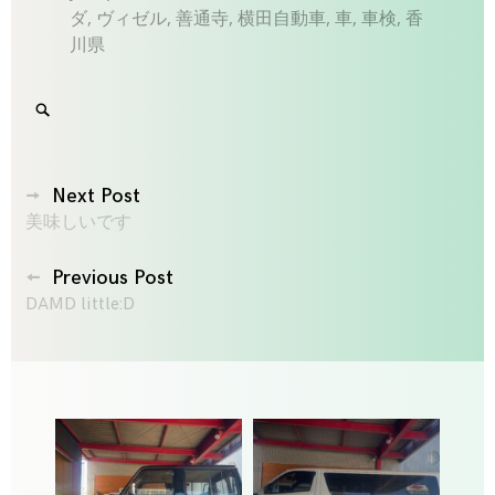
ダ
,
ヴィゼル
,
善通寺
,
横田自動車
,
車
,
車検
,
香
川県
Search
SEARCH
for:
'
投
Next Post
美味しいです
稿
ナ
Previous Post
ビ
DAMD little:D
ゲ
ー
シ
ョ
ン