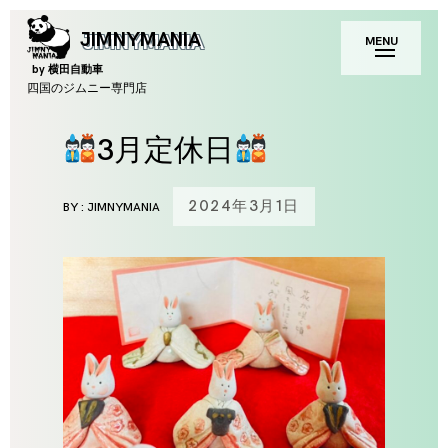
Skip
toggle
JIMNYMANIA
MENU
to
open/close
sidebar
content
by 横田自動車
四国のジムニー専門店
3月定休日
2024年3月1日
BY :
JIMNYMANIA