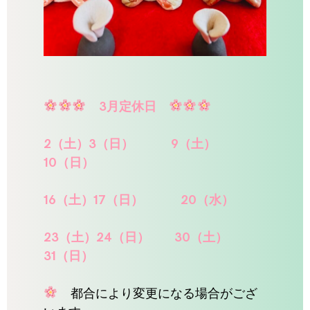
3
月定休日
2
（土）
3
（日）
9
（土）
10
（日）
16
（土）
17
（日）
20
（水）
23
（土）
24
（日）
30
（土）
31
（日）
都合により変更になる場合がござ