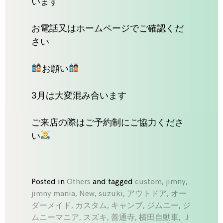
います
お電話又はホームページでご確認くだ
さい
お願い
3月は大変混み合います
ご来店の際はご予約制にご協力くださ
い
Posted in
Others
and
tagged
custom
,
jimny
,
jimny mania
,
New
,
suzuki
,
アウトドア
,
オー
ダーメイド
,
カスタム
,
キャンプ
,
ジムニー
,
ジ
ムニーマニア
,
スズキ
,
善通寺
,
横田自動車
,
Ｊ