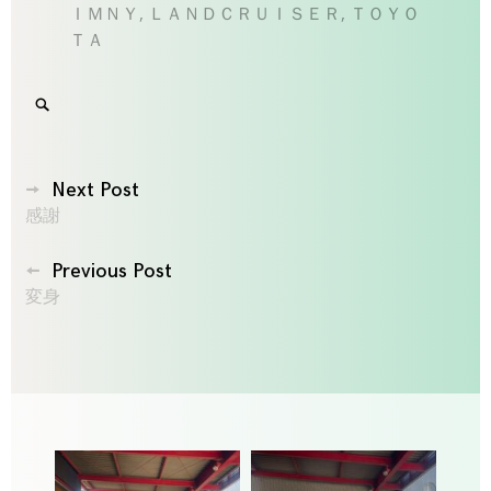
ＩＭＮＹ
,
ＬＡＮＤＣＲＵＩＳＥＲ
,
ＴＯＹＯ
ＴＡ
Search
SEARCH
for:
'
投
Next Post
感謝
稿
ナ
Previous Post
ビ
変身
ゲ
ー
シ
ョ
ン