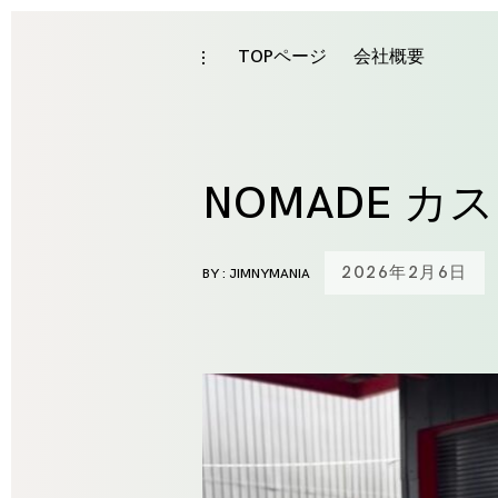
Skip
to
TOPページ
会社概要
toggle
open/close
content
sidebar
NOMADE カ
2026年2月6日
BY :
JIMNYMANIA