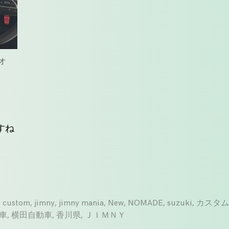
ィオ
すね
d
custom
,
jimny
,
jimny mania
,
New
,
NOMADE
,
suzuki
,
カスタ
車
,
横田自動車
,
香川県
,
ＪＩＭＮＹ