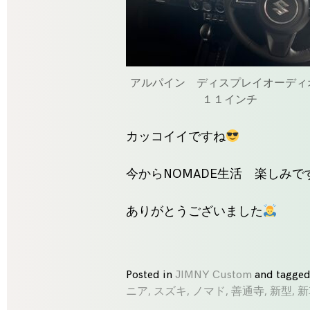
アルパイン ディスプレイオーデ
１１インチ
カッコイイですね
今からNOMADE生活 楽しみで
ありがとうございました
Posted in
JIMNY Custom
and
tagge
ニア
,
スズキ
,
ノマド
,
善通寺
,
新型
,
新