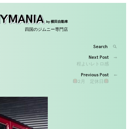
NYMANIA
by 横田自動車
四国のジムニー専門店
Search
SEARC
for:
投
Next Post
'
程よいレトロ感
稿
Previous Post
ナ
2月 定休日
ビ
ゲ
ー
シ