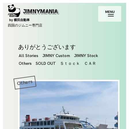
Skip
toggle
JIMNYMANIA
MENU
to
open/close
sidebar
content
by 横田自動車
四国のジムニー専門店
Tag
ありがとうございます
All Stories
JIMNY Custom
JIMNY Stock
Others
SOLD OUT
Ｓｔｏｃｋ ＣＡＲ
Others