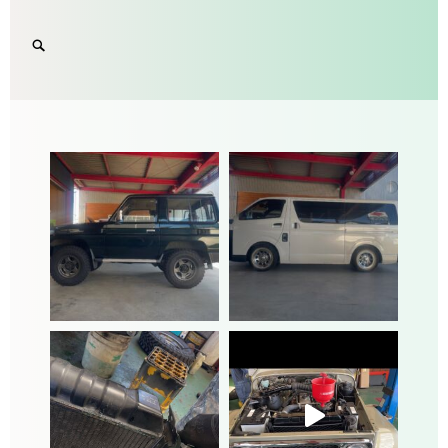
Search
SEARCH
for:
'