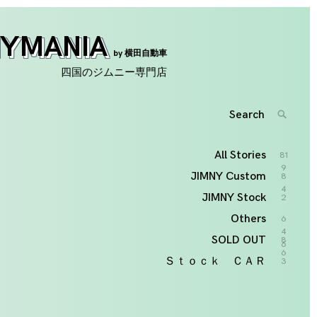
NYMANIA
by 横田自動車
四国のジムニー専門店
Search
SEARC
for:
'
All Stories
81
9
JIMNY Custom
8
4
JIMNY Stock
2
Others
6
4
SOLD OUT
8
6
6
Ｓｔｏｃｋ ＣＡＲ
3