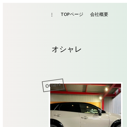
Skip
to
TOPページ
会社概要
toggle
Tag
open/close
content
sidebar
オシャレ
Others