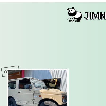
JIM
Others