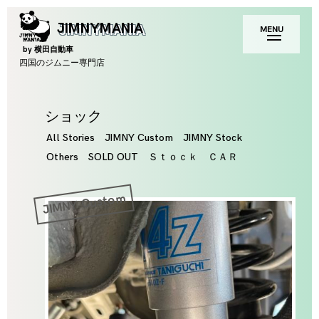
Skip
toggle
JIMNYMANIA
MENU
to
open/close
sidebar
content
by 横田自動車
四国のジムニー専門店
Tag
ショック
All Stories
JIMNY Custom
JIMNY Stock
Others
SOLD OUT
Ｓｔｏｃｋ ＣＡＲ
JIMNY Custom