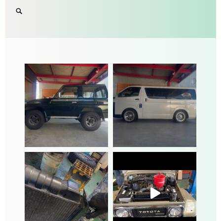
navigation
Search
SEARCH
for:
'