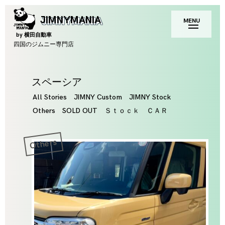
Skip
toggle
JIMNYMANIA
MENU
to
open/close
sidebar
content
by 横田自動車
四国のジムニー専門店
Tag
スペーシア
All Stories
JIMNY Custom
JIMNY Stock
Others
SOLD OUT
Ｓｔｏｃｋ ＣＡＲ
Others