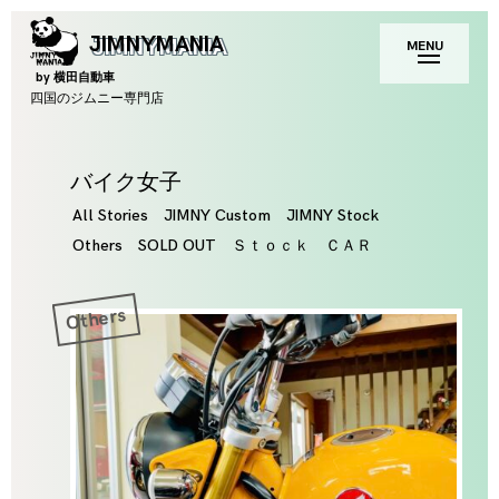
Skip
toggle
JIMNYMANIA
MENU
to
open/close
sidebar
content
by 横田自動車
四国のジムニー専門店
Tag
バイク女子
All Stories
JIMNY Custom
JIMNY Stock
Others
SOLD OUT
Ｓｔｏｃｋ ＣＡＲ
Others