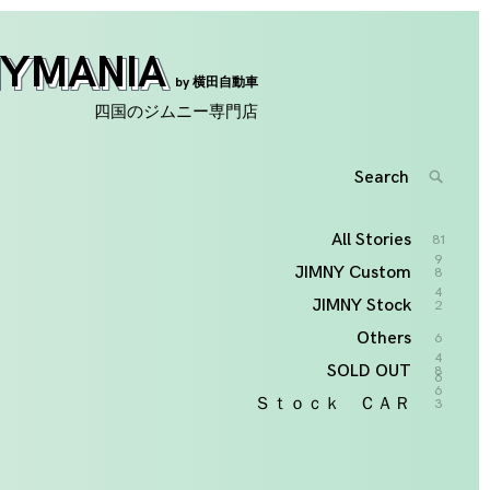
NYMANIA
by 横田自動車
四国のジムニー専門店
Search
SEARC
for:
'
All Stories
81
9
JIMNY Custom
8
4
JIMNY Stock
2
Others
6
4
SOLD OUT
8
6
6
Ｓｔｏｃｋ ＣＡＲ
3