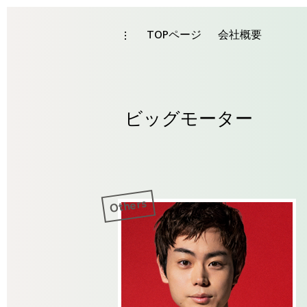
Skip
to
TOPページ
会社概要
toggle
Tag
open/close
content
sidebar
ビッグモーター
Others