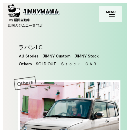
Skip
toggle
JIMNYMANIA
MENU
to
open/close
sidebar
content
by 横田自動車
四国のジムニー専門店
Tag
ラパンLC
All Stories
JIMNY Custom
JIMNY Stock
Others
SOLD OUT
Ｓｔｏｃｋ ＣＡＲ
Others