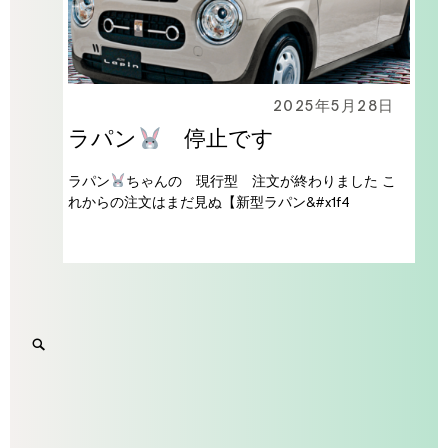
2025年5月28日
ラパン
停止です
ラパン
ちゃんの 現行型 注文が終わりました こ
れからの注文はまだ見ぬ【新型ラパン&#x1f4
Search
SEARCH
for:
'