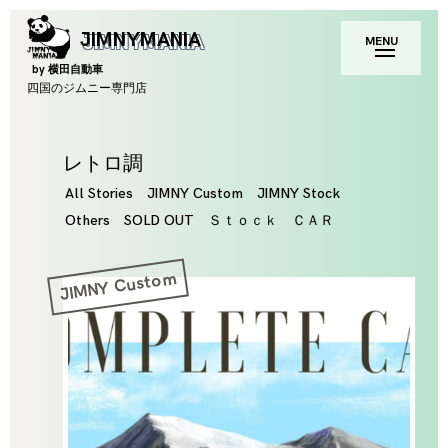
Skip
toggle
JIMNYMANIA
MENU
to
open/close
sidebar
content
by 横田自動車
四国のジムニー専門店
Tag
レトロ調
All Stories
JIMNY Custom
JIMNY Stock
Others
SOLD OUT
Ｓｔｏｃｋ ＣＡＲ
JIMNY Custom