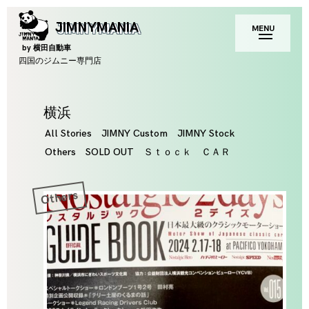
Skip
toggle
JIMNYMANIA
MENU
to
open/close
sidebar
content
by 横田自動車
四国のジムニー専門店
Tag
横浜
All Stories
JIMNY Custom
JIMNY Stock
Others
SOLD OUT
Ｓｔｏｃｋ ＣＡＲ
Others