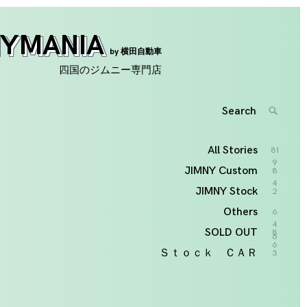
NYMANIA
by 横田自動車
四国のジムニー専門店
Search
SEARC
for:
'
All Stories
81
9
JIMNY Custom
8
4
JIMNY Stock
2
Others
6
4
SOLD OUT
8
6
6
Ｓｔｏｃｋ ＣＡＲ
3