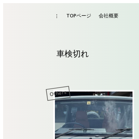
Skip
to
TOPページ
会社概要
toggle
Tag
open/close
content
sidebar
車検切れ
Others