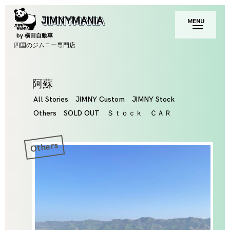
Skip
toggle
JIMNYMANIA
MENU
to
open/close
sidebar
content
by 横田自動車
四国のジムニー専門店
Tag
阿蘇
All Stories
JIMNY Custom
JIMNY Stock
Others
SOLD OUT
Ｓｔｏｃｋ ＣＡＲ
Others