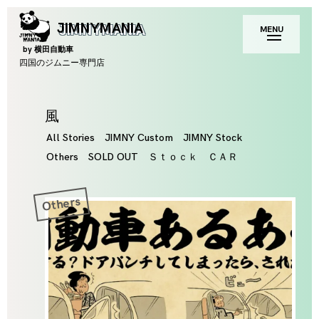
Skip
toggle
JIMNYMANIA
MENU
to
open/close
sidebar
content
by 横田自動車
四国のジムニー専門店
Tag
風
All Stories
JIMNY Custom
JIMNY Stock
Others
SOLD OUT
Ｓｔｏｃｋ ＣＡＲ
Others