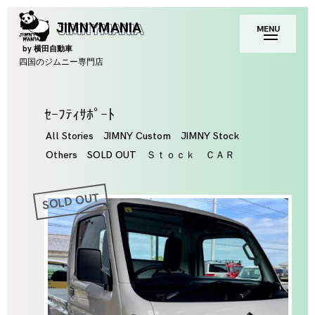
Skip
toggle
JIMNYMANIA
MENU
to
open/close
sidebar
content
by 横田自動車
四国のジムニー専門店
Tag
ｾｰﾌﾃｨｻﾎﾟｰﾄ
All Stories
JIMNY Custom
JIMNY Stock
Others
SOLD OUT
Ｓｔｏｃｋ ＣＡＲ
SOLD OUT