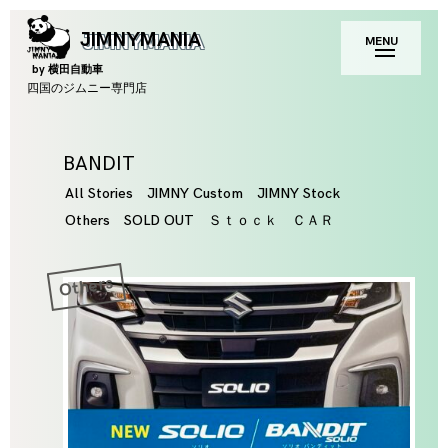
Skip
toggle
JIMNYMANIA
MENU
to
open/close
sidebar
content
by 横田自動車
四国のジムニー専門店
Tag
BANDIT
All Stories
JIMNY Custom
JIMNY Stock
Others
SOLD OUT
Ｓｔｏｃｋ ＣＡＲ
Others