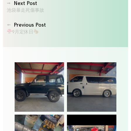
投
Next Post
池袋暴走死傷事故
稿
ナ
Previous Post
ビ
9月定休日
ゲ
ー
シ
ョ
ン