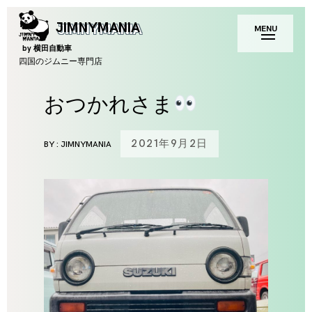
Skip
toggle
JIMNYMANIA
MENU
to
open/close
sidebar
content
by 横田自動車
四国のジムニー専門店
おつかれさま
2021年9月2日
BY :
JIMNYMANIA