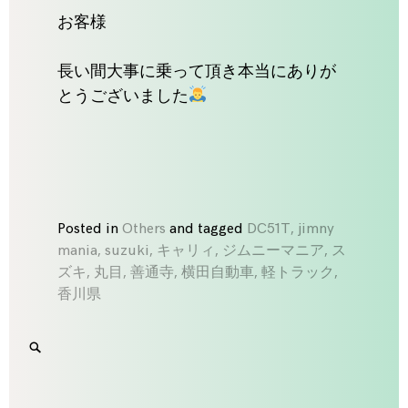
お客様
長い間大事に乗って頂き本当にありが
とうございました
Posted in
Others
and
tagged
DC51T
,
jimny
mania
,
suzuki
,
キャリィ
,
ジムニーマニア
,
ス
ズキ
,
丸目
,
善通寺
,
横田自動車
,
軽トラック
,
香川県
Search
SEARCH
for:
'