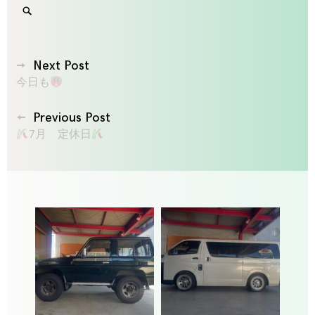
Search
SEARCH
for:
'
投
Next Post
今日も
稿
ナ
Previous Post
ビ
7月 定休日
ゲ
ー
シ
ョ
ン