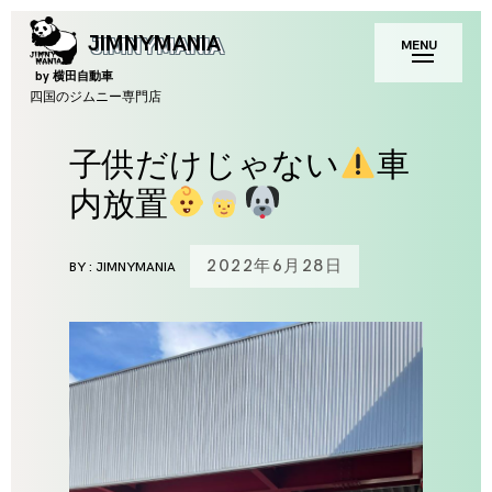
Skip
toggle
JIMNYMANIA
MENU
to
open/close
sidebar
content
by 横田自動車
四国のジムニー専門店
子供だけじゃない
車
内放置
2022年6月28日
BY :
JIMNYMANIA