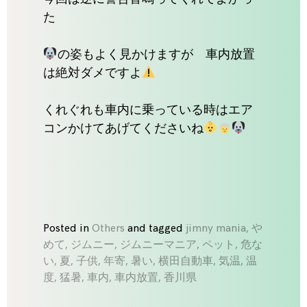
た
の姿もよく見かけますが 車内放置
は絶対ダメですよ
くれぐれも車内に乗っている時はエア
コンかけてあげてくださいね
Posted in
Others
and
tagged
jimny mania
,
や
めて
,
ジムニー
,
ジムニーマニア
,
ペット
,
危な
い
,
夏
,
子供
,
年寄
,
暑い
,
横田自動車
,
気温
,
温
度
,
猛暑
,
車内
,
車内放置
,
香川県