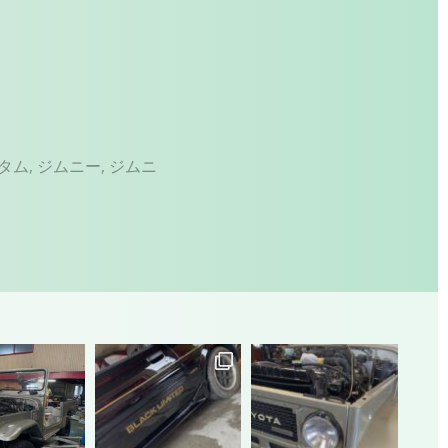
タム
,
ジムニー
,
ジムニ