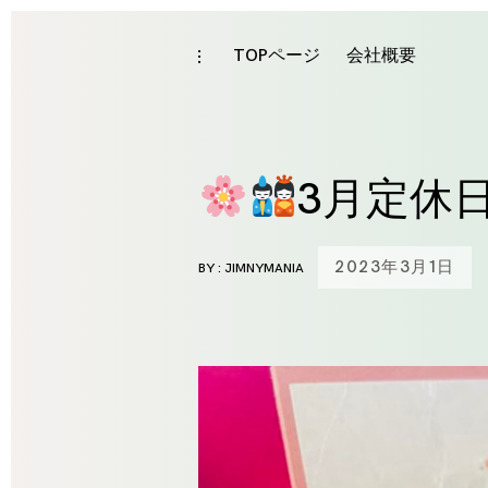
Skip
to
TOPページ
会社概要
toggle
open/close
content
sidebar
3月定休
2023年3月1日
BY :
JIMNYMANIA