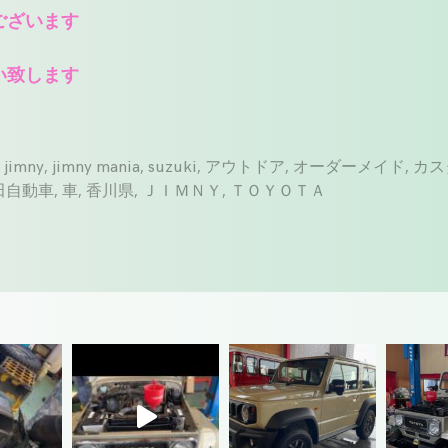
ございます
致します
,
jimny
,
jimny mania
,
suzuki
,
アウトドア
,
オーダーメイド
,
カス
田自動車
,
車
,
香川県
,
ＪＩＭＮＹ
,
ＴＯＹＯＴＡ