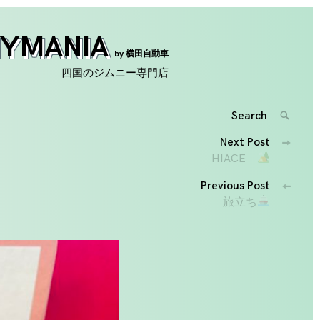
NYMANIA
by 横田自動車
四国のジムニー専門店
Search
SEARC
for:
投
Next Post
'
HIACE
稿
Previous Post
ナ
旅立ち
ビ
ゲ
ー
シ