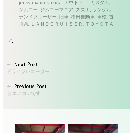
jimny mania
,
suzuki
,
アウトドア
,
カスタム
,
ジムニー
,
ジムニーマニア
,
スズキ
,
ランクル
,
ランドクルーザー
,
旧車
,
横田自動車
,
車検
,
香
川県
,
ＬＡＮＤＣＲＵＩＳＥＲ
,
ＴＯＹＯＴＡ
Search
SEARCH
for:
'
投
Next Post
ドライブレコーダー
稿
ナ
Previous Post
ビ
エアコンです
ゲ
ー
シ