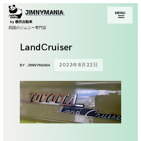
Skip
toggle
JIMNYMANIA
MENU
to
open/close
sidebar
content
by 横田自動車
四国のジムニー専門店
LandCruiser
2023年8月22日
BY :
JIMNYMANIA