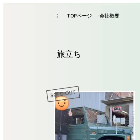
Skip
to
TOPページ
会社概要
toggle
Tag
open/close
content
sidebar
旅立ち
SOLD OUT