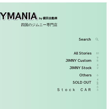
NYMANIA
by 横田自動車
四国のジムニー専門店
Search
SEARC
for:
'
All Stories
81
9
JIMNY Custom
8
4
JIMNY Stock
2
Others
6
4
SOLD OUT
8
6
6
Ｓｔｏｃｋ ＣＡＲ
3